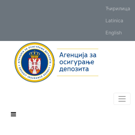
Ћирилица
Latinica
English