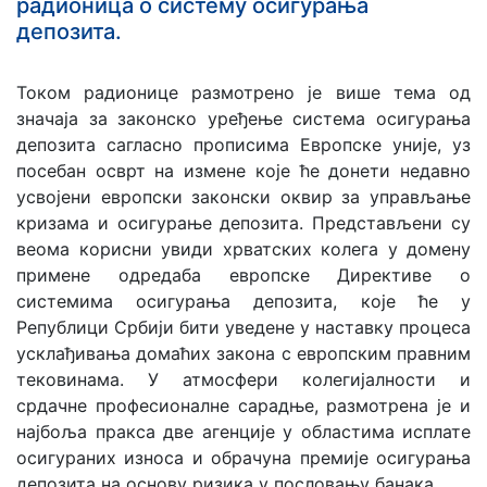
радионица о систему осигурања
депозита.
Током радионице размотрено је више тема од
значаја за законско уређење система осигурања
депозита сагласно прописима Европске уније, уз
посебан осврт на измене које ће донети недавно
усвојени европски законски оквир за управљање
кризама и осигурање депозита. Представљени су
веома корисни увиди хрватских колега у домену
примене одредаба европске Директиве о
системима осигурања депозита, које ће у
Републици Србији бити уведене у наставку процеса
усклађивања домаћих закона с европским правним
тековинама. У атмосфери колегијалности и
срдачне професионалне сарадње, размотрена је и
најбоља пракса две агенције у областима исплате
осигураних износа и обрачуна премије осигурања
депозита на основу ризика у пословању банака.