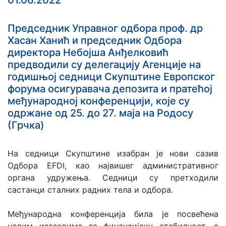
01.06.2022
Председник Управног одбора проф. др
Хасан Ханић и председник Одбора
директора Небојша Анђелковић
предводили су делегацију Агенције на
годишњој седници Скупштине Европског
форума осигуравача депозита и пратећој
међународној конференцији, које су
одржане од 25. до 27. маја на Родосу
(Грчка)
На седници Скупштине изабран је нови сазив
Одбора EFDI, као највишег административног
органа удружења. Седници су претходили
састанци сталних радних тела и одбора.
Међународна конференција била је посвећена