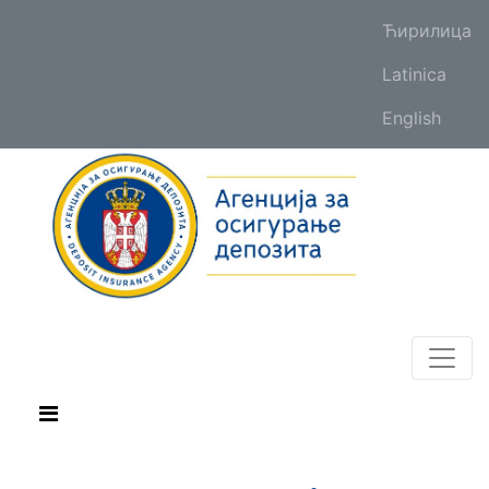
Ћирилица
Latinica
English