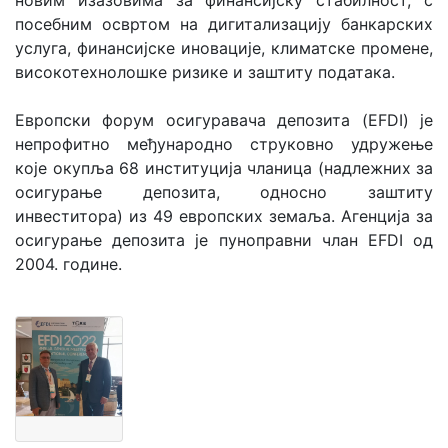
новим изазовима за финансијску стабилност, с
посебним освртом на дигитализацију банкарских
услуга, финансијске иновације, климатске промене,
високотехнолошке ризике и заштиту података.
Европски форум осигуравача депозита (EFDI) је
непрофитно међународно струковно удружење
које окупља 68 институција чланица (надлежних за
осигурање депозита, односно заштиту
инвеститора) из 49 европских земаља. Агенција за
осигурање депозита је пуноправни члан EFDI од
2004. године.