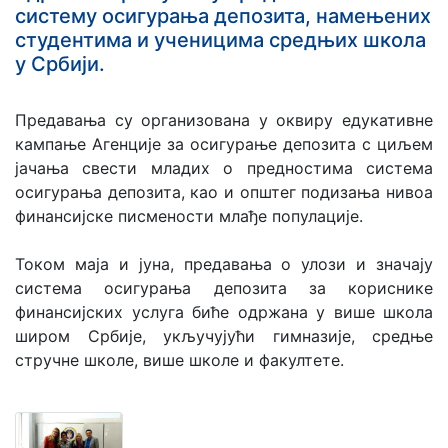
систему осигурања депозита, намењених
студентима и ученицима средњих школа
у Србији.
Предавања су организована у оквиру едукативне
кампање Агенције за осигурање депозита с циљем
јачања свести младих о предностима система
осигурања депозита, као и општег подизања нивоа
финансијске писмености млађе популације.
Током маја и јуна, предавања о улози и значају
система осигурања депозита за кориснике
финансијских услуга биће одржана у више школа
широм Србије, укључујући гимназије, средње
стручне школе, више школе и факултете.