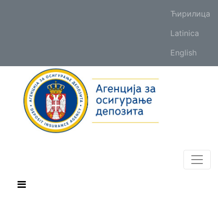
Ћирилица
Latinica
English